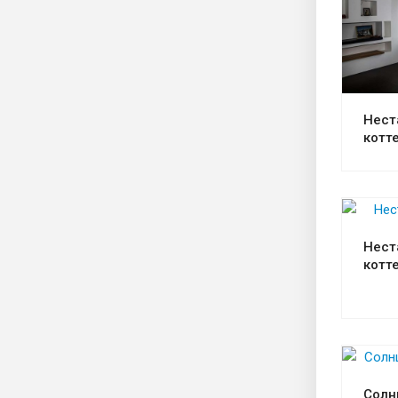
Нест
котт
Нест
котт
Солн