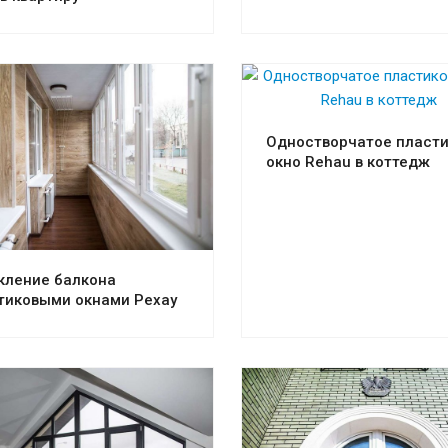
Смотреть проект
Одностворчатое пласт
окно Rehau в коттедж
Смотреть проект
кление балкона
тиковыми окнами Рехау