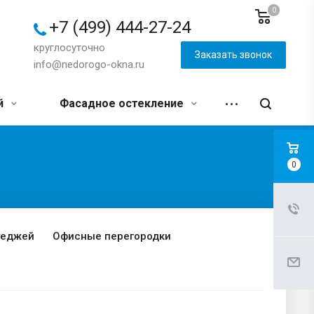
0
+7 (499) 444-27-24
круглосуточно
Заказать звонок
info@nedorogo-okna.ru
й
Фасадное остекление
0
теджей
Офисные перегородки