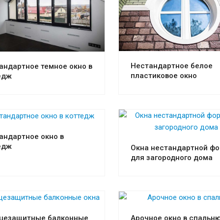
Смотреть проект
Смотреть проект
Нестандартное белое
андартное темное окно в
пластиковое окно
едж
Смотреть проект
Смотреть проект
андартное окно в
едж
Окна нестандартной ф
для загородного дома
Смотреть проект
Смотреть проект
цезащитные балконные
Арочное окно в спальн