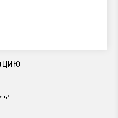
тацию
ену!