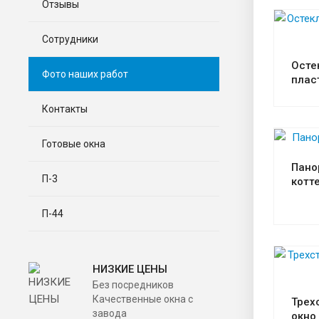
Отзывы
Сотрудники
Осте
Фото наших работ
плас
Контакты
Готовые окна
Пано
П-3
котт
П-44
НИЗКИЕ ЦЕНЫ
Без посредников
Качественные окна с
Трех
завода
окно