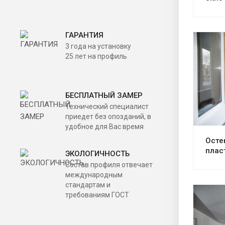
ГАРАНТИЯ
3 года на установку
25 лет на профиль
БЕСПЛАТНЫЙ ЗАМЕР
Технический специалист
приедет без опозданий, в
удобное для Вас время
Осте
плас
ЭКОЛОГИЧНОСТЬ
Состав профиля отвечает
международным
стандартам и
требованиям ГОСТ