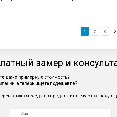
1
2
3
платный замер и консуль
аете даже примерную стоимость?
мпании, а теперь ищете подешевле?
уверены, наш менеджер предложит самую выгодную ц