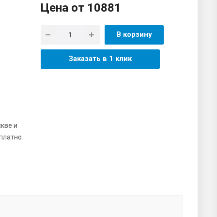
Цена от
10881
В корзину
Заказать в 1 клик
я
скве и
платно