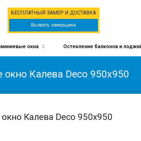
БЕСПЛАТНЫЙ ЗАМЕР И ДОСТАВКА
Вызвать замерщика
миниевые окна
Остекление балконов и лоджи
е окно Калева Deco 950x950
 окно Калева Deco 950x950