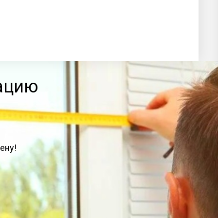
тацию
ену!