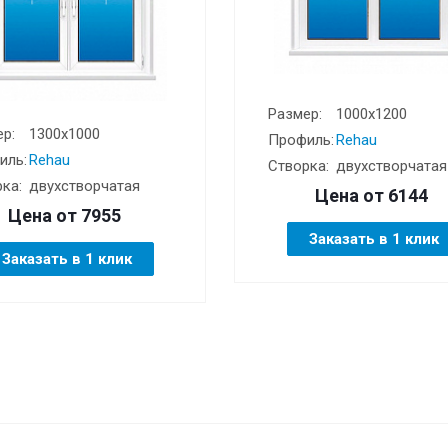
Размер:
1000х1200
р:
1300х1000
Профиль:
Rehau
иль:
Rehau
Створка:
двухстворчатая
ка:
двухстворчатая
Цена от
6144
Цена от
7955
Заказать в 1 клик
Заказать в 1 клик