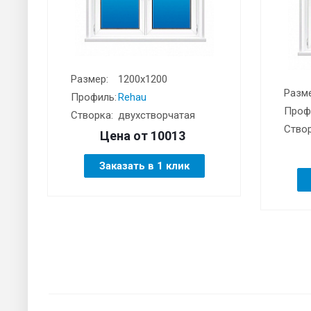
Размер:
1200х1200
Разме
Профиль:
Rehau
Проф
Створка:
двухстворчатая
Створ
Цена от
10013
Заказать в 1 клик