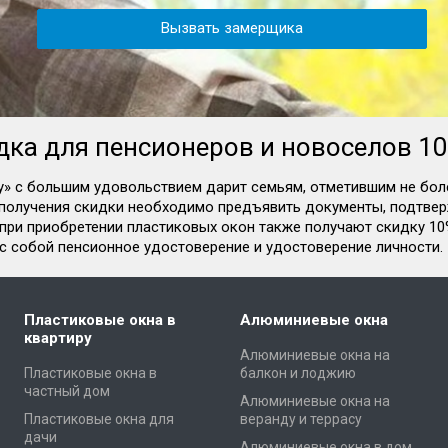
дка для пенсионеров и новоселов 1
» с большим удовольствием дарит семьям, отметившим не боле
я получения скидки необходимо предъявить документы, подтв
при приобретении пластиковых окон также получают скидку 10
 с собой пенсионное удостоверение и удостоверение личности.
Пластиковые окна в
Алюминиевые окна
квартиру
Алюминиевые окна на
Пластиковые окна в
балкон и лоджию
частный дом
Алюминиевые окна на
Пластиковые окна для
веранду и террасу
дачи
Алюминиевые окна в дом