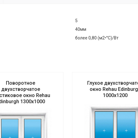
5
40мм
более 0,80 (м2•°С)/Вт
Поворотное
Глухое двухстворчат
двухстворчатое
окно Rehаu Edinbur
стиковое окно Rehаu
1000х1200
dinburgh 1300х1000