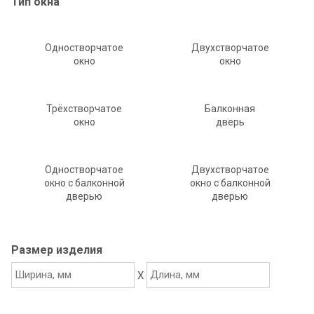
Тип окна
Одностворчатое
Двухстворчатое
окно
окно
Трёхстворчатое
Балконная
окно
дверь
Одностворчатое
Двухстворчатое
окно с балконной
окно с балконной
дверью
дверью
Размер изделия
X