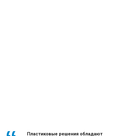
Высокая светопропускная способность
Комфорт при использовании и дальнейшем
уходе
Быстрый монтаж и гарантия
Размещение ручки по желанию заказчика
Пластиковые решения обладают